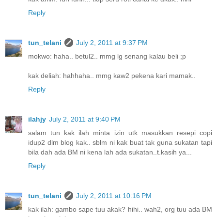
Reply
tun_telani
July 2, 2011 at 9:37 PM
mokwo: haha.. betul2.. mmg lg senang kalau beli ;p
kak deliah: hahhaha.. mmg kaw2 pekena kari mamak..
Reply
ilahjy
July 2, 2011 at 9:40 PM
salam tun kak ilah minta izin utk masukkan resepi copi
idup2 dlm blog kak.. sblm ni kak buat tak guna sukatan tapi
bila dah ada BM ni kena lah ada sukatan..t.kasih ya...
Reply
tun_telani
July 2, 2011 at 10:16 PM
kak ilah: gambo sape tuu akak? hihi.. wah2, org tuu ada BM