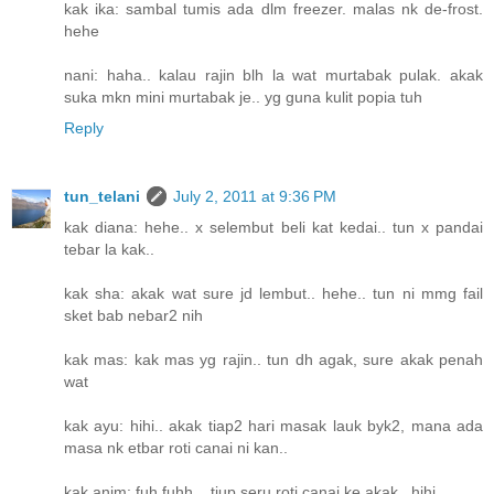
kak ika: sambal tumis ada dlm freezer. malas nk de-frost.
hehe
nani: haha.. kalau rajin blh la wat murtabak pulak. akak
suka mkn mini murtabak je.. yg guna kulit popia tuh
Reply
tun_telani
July 2, 2011 at 9:36 PM
kak diana: hehe.. x selembut beli kat kedai.. tun x pandai
tebar la kak..
kak sha: akak wat sure jd lembut.. hehe.. tun ni mmg fail
sket bab nebar2 nih
kak mas: kak mas yg rajin.. tun dh agak, sure akak penah
wat
kak ayu: hihi.. akak tiap2 hari masak lauk byk2, mana ada
masa nk etbar roti canai ni kan..
kak anim: fuh fuhh... tiup seru roti canai ke akak.. hihi