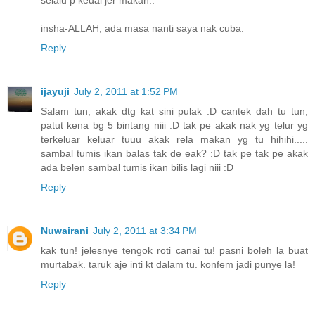
selalu p kedai jer makan..
insha-ALLAH, ada masa nanti saya nak cuba.
Reply
ijayuji
July 2, 2011 at 1:52 PM
Salam tun, akak dtg kat sini pulak :D cantek dah tu tun,
patut kena bg 5 bintang niii :D tak pe akak nak yg telur yg
terkeluar keluar tuuu akak rela makan yg tu hihihi.....
sambal tumis ikan balas tak de eak? :D tak pe tak pe akak
ada belen sambal tumis ikan bilis lagi niii :D
Reply
Nuwairani
July 2, 2011 at 3:34 PM
kak tun! jelesnye tengok roti canai tu! pasni boleh la buat
murtabak. taruk aje inti kt dalam tu. konfem jadi punye la!
Reply