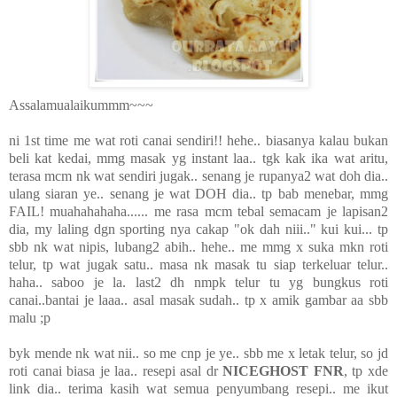
Assalamualaikummm~~~
ni 1st time me wat roti canai sendiri!! hehe.. biasanya kalau bukan
beli kat kedai, mmg masak yg instant laa.. tgk kak ika wat aritu,
terasa mcm nk wat sendiri jugak.. senang je rupanya2 wat doh dia..
ulang siaran ye.. senang je wat DOH dia.. tp bab menebar, mmg
FAIL! muahahahaha...... me rasa mcm tebal semacam je lapisan2
dia, my laling dgn sporting nya cakap "ok dah niii.." kui kui... tp
sbb nk wat nipis, lubang2 abih.. hehe.. me mmg x suka mkn roti
telur, tp wat jugak satu.. masa nk masak tu siap terkeluar telur..
haha.. saboo je la. last2 dh nmpk telur tu yg bungkus roti
canai..bantai je laaa.. asal masak sudah.. tp x amik gambar aa sbb
malu ;p
byk mende nk wat nii.. so me cnp je ye.. sbb me x letak telur, so jd
roti canai biasa je laa.. resepi asal dr
NICEGHOST FNR
, tp xde
link dia.. terima kasih wat semua penyumbang resepi.. me ikut