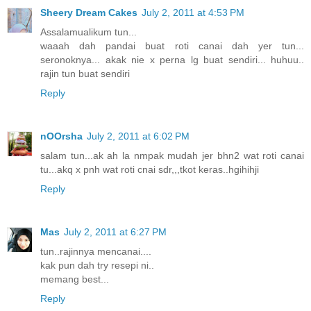
Sheery Dream Cakes
July 2, 2011 at 4:53 PM
Assalamualikum tun...
waaah dah pandai buat roti canai dah yer tun...
seronoknya... akak nie x perna lg buat sendiri... huhuu..
rajin tun buat sendiri
Reply
nOOrsha
July 2, 2011 at 6:02 PM
salam tun...ak ah la nmpak mudah jer bhn2 wat roti canai
tu...akq x pnh wat roti cnai sdr,,,tkot keras..hgihihji
Reply
Mas
July 2, 2011 at 6:27 PM
tun..rajinnya mencanai....
kak pun dah try resepi ni..
memang best...
Reply