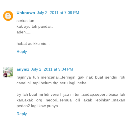
Unknown
July 2, 2011 at 7:09 PM
serius tun.....
kak ayu tak pandai..
adeh......
hebat adikku nie...
Reply
anymz
July 2, 2011 at 9:04 PM
rajinnya tun mencanai...teringin gak nak buat sendiri roti
canai ni..tapi belum dtg seru lagi..hehe
try lah buat mi lidi versi hijau ni tun..sedap.seperti biasa lah
kan,akak org negori..semua cili akak lebihkan..makan
pedas2 lagi kaw punya.
Reply