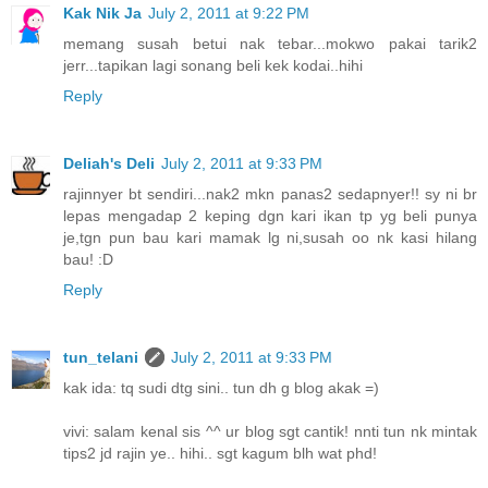
Kak Nik Ja
July 2, 2011 at 9:22 PM
memang susah betui nak tebar...mokwo pakai tarik2
jerr...tapikan lagi sonang beli kek kodai..hihi
Reply
Deliah's Deli
July 2, 2011 at 9:33 PM
rajinnyer bt sendiri...nak2 mkn panas2 sedapnyer!! sy ni br
lepas mengadap 2 keping dgn kari ikan tp yg beli punya
je,tgn pun bau kari mamak lg ni,susah oo nk kasi hilang
bau! :D
Reply
tun_telani
July 2, 2011 at 9:33 PM
kak ida: tq sudi dtg sini.. tun dh g blog akak =)
vivi: salam kenal sis ^^ ur blog sgt cantik! nnti tun nk mintak
tips2 jd rajin ye.. hihi.. sgt kagum blh wat phd!