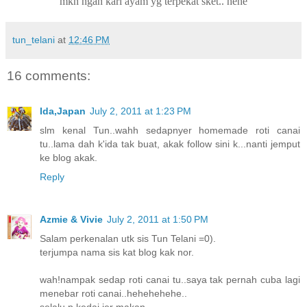
mkn ngan kari ayam yg terpekat sket.. hehe
tun_telani
at
12:46 PM
16 comments:
Ida,Japan
July 2, 2011 at 1:23 PM
slm kenal Tun..wahh sedapnyer homemade roti canai
tu..lama dah k'ida tak buat, akak follow sini k...nanti jemput
ke blog akak.
Reply
Azmie & Vivie
July 2, 2011 at 1:50 PM
Salam perkenalan utk sis Tun Telani =0).
terjumpa nama sis kat blog kak nor.
wah!nampak sedap roti canai tu..saya tak pernah cuba lagi
menebar roti canai..hehehehehe..