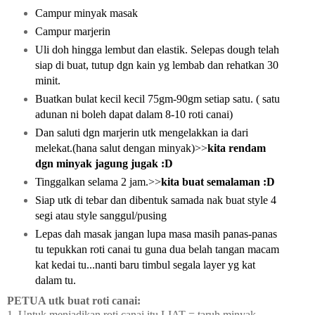
Campur minyak masak
Campur marjerin
Uli doh hingga lembut dan elastik. Selepas dough telah
siap di buat, tutup dgn kain yg lembab dan rehatkan 30
minit.
Buatkan bulat kecil kecil 75gm-90gm setiap satu. ( satu
adunan ni boleh dapat dalam 8-10 roti canai)
Dan saluti dgn marjerin utk mengelakkan ia dari
melekat.(hana salut dengan minyak)>>
kita rendam
dgn minyak jagung jugak :D
Tinggalkan selama 2 jam.>>
kita buat semalaman :D
Siap utk di tebar dan dibentuk samada nak buat style 4
segi atau style sanggul/pusing
Lepas dah masak jangan lupa masa masih panas-panas
tu tepukkan roti canai tu guna dua belah tangan macam
kat kedai tu...nanti baru timbul segala layer yg kat
dalam tu.
PETUA utk buat roti canai:
1. Untuk menjadikan roti canai itu LIAT = taruh minyak