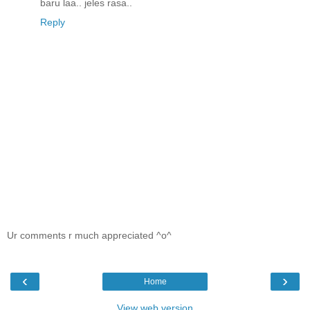
baru laa.. jeles rasa..
Reply
Ur comments r much appreciated ^o^
‹
›
Home
View web version