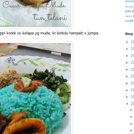
teman
keran
pau
siput
waffle
p! korek isi kelapa yg muda, kt bintulu hampeh x jumpa..
Blog 
►
2
►
2
►
2
►
2
►
2
►
2
►
2
►
2
►
2
▼
2