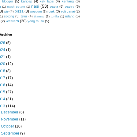
 blogger
(5)
karipap
(4)
kek lapis
(4)
kentang
(6)
nasi
(53)
pasta
(6)
pastry
(6)
g
(1)
mash potato
(1)
(8)
pizza
(8)
pie
(4)
rojak
(3)
roti canai
(2)
popcorn
(1)
sotong
(3)
telur
(4)
udang
(5)
(1)
tiramisu
(1)
tortilla
(1)
western
(20)
(2)
yong tau fu
(5)
Archive
026
(5)
024
(1)
021
(1)
020
(12)
018
(8)
017
(17)
016
(14)
015
(27)
014
(31)
013
(114)
►
December
(6)
►
November
(11)
►
October
(10)
►
September
(9)