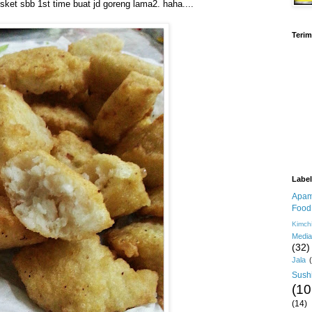
sket sbb 1st time buat jd goreng lama2. haha....
Terim
Labe
Apa
Food
Kimch
Media
(32)
Jala
Sush
(10
(14)