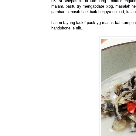
n3 1st selepas blk dr kampung... balik mengund
malam, pastu try mengapdate blog, masalah ne
gambar. ni nasib baik baik berjaya upload, kalau
hari ni tayang lauk2 pauk yg masak kat kampun
handphone je nih..