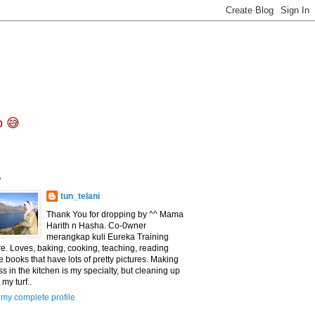
o 😅
^
tun_telani
Thank You for dropping by ^^ Mama
Harith n Hasha. Co-0wner
merangkap kuli Eureka Training
e. Loves, baking, cooking, teaching, reading
e books that have lots of pretty pictures. Making
s in the kitchen is my specialty, but cleaning up
 my turf..
my complete profile