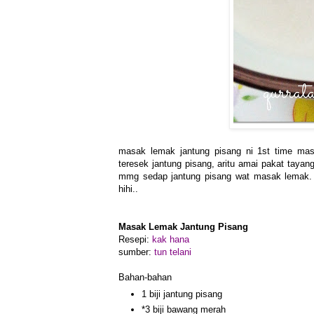
masak lemak jantung pisang ni 1st time masa
teresek jantung pisang, aritu amai pakat tayan
mmg sedap jantung pisang wat masak lemak. 
hihi..
Masak Lemak Jantung Pisang
Resepi:
kak hana
sumber:
tun telani
Bahan-bahan
1 biji jantung pisang
*3 biji bawang merah