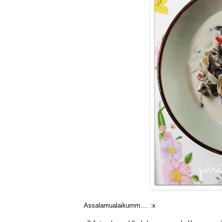
Assalamualaikumm.... :x