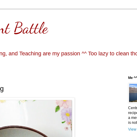
nt Battle
g, and Teaching are my passion ^^ Too lazy to clean th
Me ^
ng
Centr
recip
a mes
is not
View 