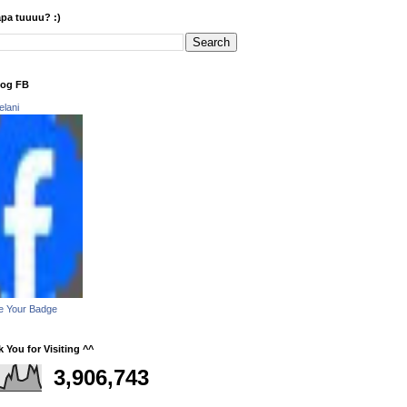
apa tuuuu? :)
log FB
elani
e Your Badge
 You for Visiting ^^
3,906,743