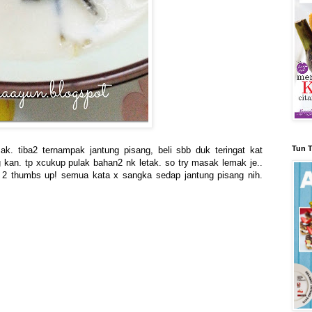
Tun T
k. tiba2 ternampak jantung pisang, beli sbb duk teringat kat
g kan. tp xcukup pulak bahan2 nk letak. so try masak lemak je..
2 thumbs up! semua kata x sangka sedap jantung pisang nih.