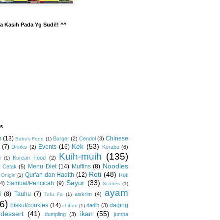
a Kasih Pada Yg Sudi!! ^^
ls
m
(13)
Chinese
Burger
(2)
Cendol
(3)
Baby's Food
(1)
Kek
(53)
(7)
Events
(16)
Drinks
(2)
Kerabu
(6)
Kuih-muih
(135)
Korean Food
(2)
i
(1)
Noodles
Menu Diet
(14)
Muffins
(8)
 Cetak
(5)
Roti
(48)
Qur'an dan Hadith
(12)
Roti
Onigiri
(1)
Sayur
(33)
Sambal/Pencicah
(9)
(4)
Scones
(1)
ayam
i
(8)
Tauhu
(7)
aiskrim
(4)
Tofu Fa
(1)
6)
biskut/cookies
(14)
daging
dadih
(3)
chiffon
(1)
dessert
(41)
ikan
(55)
dumpling
(3)
jumpa