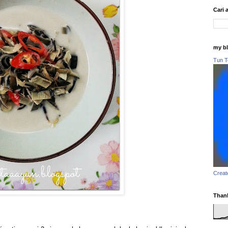
Cari 
my b
Tun T
Creat
Thank