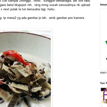
i cuti sampai 2minggu.. hoho.. sungguh berbahagia. blk sini rabu
gara betul blogspot nih.. skrg mmg susah sesusahnya nk upload
Aman
 x next pulak la tun berusaha lagi. huhu..
g. tp mana2 yg ada gambar je lah.. amik gambar pon kamera
mari 
Tun T